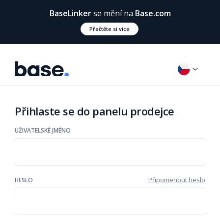
BaseLinker
se mění na
Base.com
Přečtěte si více
Přihlaste se do panelu prodejce
UŽIVATELSKÉ JMÉNO
Připomenout heslo
HESLO